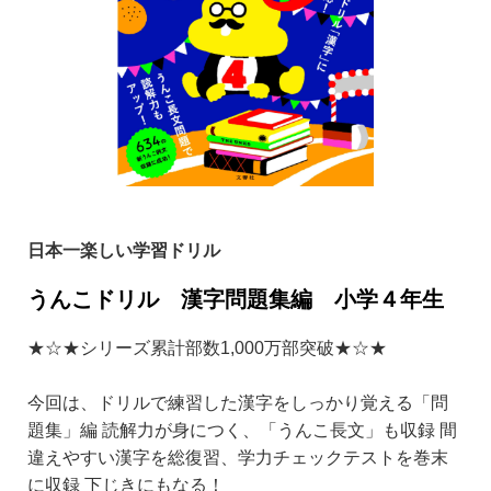
日本一楽しい学習ドリル
うんこドリル 漢字問題集編 小学４年生
★☆★シリーズ累計部数1,000万部突破★☆★
今回は、ドリルで練習した漢字をしっかり覚える「問
題集」編 読解力が身につく、「うんこ長文」も収録 間
違えやすい漢字を総復習、学力チェックテストを巻末
に収録 下じきにもなる！