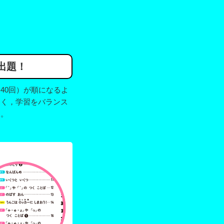
出題！
40回）が順になるよ
なく，学習をバランス
す。