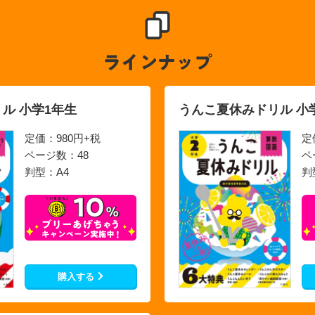
ル 小学1年生
うんこ夏休みドリル 小
定価：980円+税
定
ページ数：48
ペ
判型：A4
判
購入する