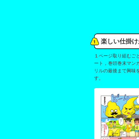
楽しい仕掛け
１ページ取り組むご
ート，巻頭巻末マン
リルの最後まで興味
す。