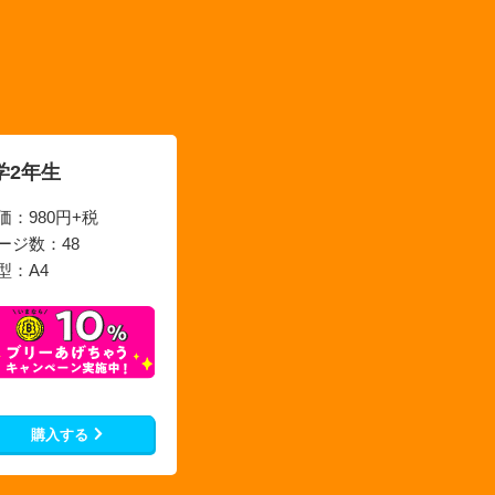
学2年生
価：980円+税
ージ数：48
型：A4
購入する