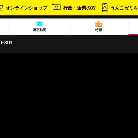
オンラインショップ
行政・企業の方
うんこゼミを
漢字動画
特報
-301