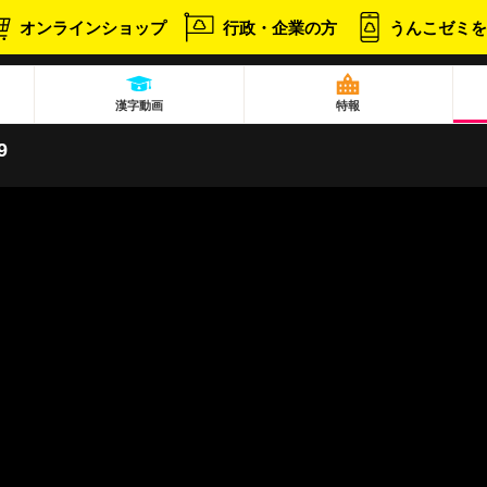
オンラインショップ
行政・企業の方
うんこゼミを
漢字動画
特報
9