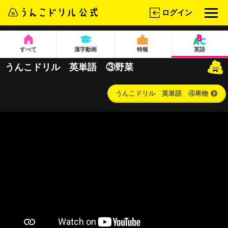
ログイン
すべて
漢字動画
特報
英語
うんこドリル 英単語 ③野菜
うんこドリル 英単語 ④果物