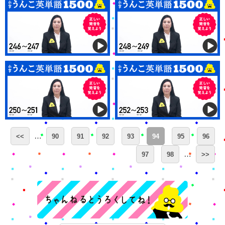
…
<<
90
91
92
93
94
95
96
…
97
98
>>